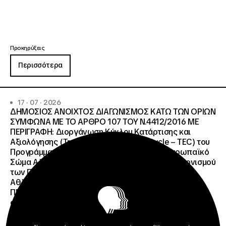
Προκηρύξεις
Περισσότερα
17 · 07 · 2026
ΔΗΜΟΣΙΟΣ ΑΝΟΙΧΤΟΣ ΔΙΑΓΩΝΙΣΜΟΣ ΚΑΤΩ ΤΩΝ ΟΡΙΩΝ
ΣΥΜΦΩΝΑ ΜΕ ΤΟ ΑΡΘΡΟ 107 ΤΟΥ Ν.4412/2016 ΜΕ
ΠΕΡΙΓΡΑΦΗ: Διοργάνωση Κύκλου Κατάρτισης και
Αξιολόγησης (Training and Evaluation Cycle – TEC) του
Προγράμματος European Solidarity Corps (Ευρωπαϊκό
Σώμα Αλληλεγγύης) της Εθνικής Μονάδας Συντονισμού
των Προγραμμάτων Erasmus+/Τομέας Νεολαία &
Αθλητισμός και Ευρωπαϊκό Σώμα Αλληλεγγύης ΜΕ
ΠΡΟΫΠΟΛΓΙΣΜΟ:258.064,52 € μη
συμπεριλαμβανομένου του Φ.Π.Α. ΦΠΑ 61.935,48€
ΣΥΝΟΛΙΚΗ ΑΞΙΑ 320.000,00 €.