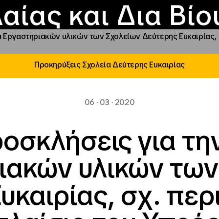
Επικοινωνία
Νέα
αραχώρηση αιγίδ
Φοιτητικές Εστίε
γράμματα και δρά
Το ΙΝΕΔΙΒΙΜ
αίας και Δια Βί
α Εργαστηριακών υλικών των Σχολείων Δεύτερης Ευκαιρίας, 
Προκηρύξεις Σχολεία Δεύτερης Ευκαιρίας
06 · 03 · 2020
ροσκλήσεις για τη
ιακών υλικών των
υκαιρίας, σχ. περ