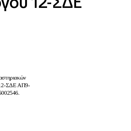
ργου 12-ΣΔΕ
γαστηριακών
υ 12-ΣΔΕ ΑΠ9-
5002546.