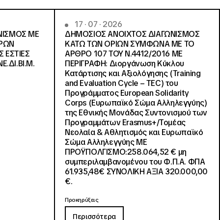
17 · 07 · 2026
ΝΙΣΜΟΣ ΜΕ
ΔΗΜΟΣΙΟΣ ΑΝΟΙΧΤΟΣ ΔΙΑΓΩΝΙΣΜΟΣ
ΓΡΩΝ
ΚΑΤΩ ΤΩΝ ΟΡΙΩΝ ΣΥΜΦΩΝΑ ΜΕ ΤΟ
Σ ΕΣΤΙΕΣ
ΑΡΘΡΟ 107 ΤΟΥ Ν.4412/2016 ΜΕ
Ε.ΔΙ.ΒΙ.Μ.
ΠΕΡΙΓΡΑΦΗ: Διοργάνωση Κύκλου
Κατάρτισης και Αξιολόγησης (Training
and Evaluation Cycle – TEC) του
Προγράμματος European Solidarity
Corps (Ευρωπαϊκό Σώμα Αλληλεγγύης)
της Εθνικής Μονάδας Συντονισμού των
Προγραμμάτων Erasmus+/Τομέας
Νεολαία & Αθλητισμός και Ευρωπαϊκό
Σώμα Αλληλεγγύης ΜΕ
ΠΡΟΫΠΟΛΓΙΣΜΟ:258.064,52 € μη
συμπεριλαμβανομένου του Φ.Π.Α. ΦΠΑ
61.935,48€ ΣΥΝΟΛΙΚΗ ΑΞΙΑ 320.000,00
€.
Προκηρύξεις
Περισσότερα