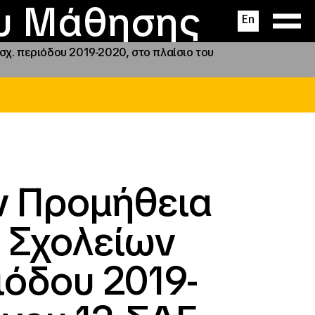
ας
ς
σεις
ου Μάθησης
En
σχ. περιόδου 2019-2020, στο πλαίσιο του
ν Προμήθεια
 Σχολείων
ιόδου 2019-