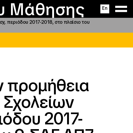
ας
ς
σεις
ου Μάθησης
En
χ. περιόδου 2017-2018, στο πλαίσιο του
ν προμήθεια
 Σχολείων
ιόδου 2017-