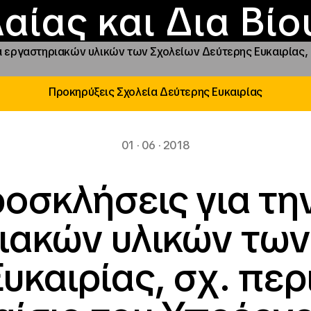
Επικοινωνία
Νέα
αραχώρηση αιγίδ
Φοιτητικές Εστίε
γράμματα και δρά
Το ΙΝΕΔΙΒΙΜ
αίας και Δια Βί
α εργαστηριακών υλικών των Σχολείων Δεύτερης Ευκαιρίας, σ
Προκηρύξεις Σχολεία Δεύτερης Ευκαιρίας
01 · 06 · 2018
ροσκλήσεις για τη
ιακών υλικών των
υκαιρίας, σχ. περ