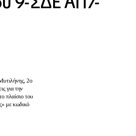
ου 9-ΣΔΕ ΑΠ7-
υτιλήνης, 2ο
ς για την
το πλαίσιο του
ς» με κωδικό