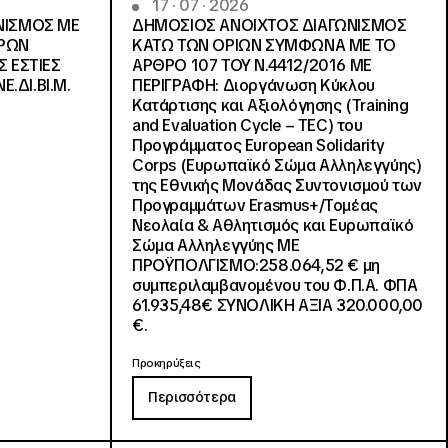
17 · 07 · 2026
ΝΙΣΜΟΣ ΜΕ
ΔΗΜΟΣΙΟΣ ΑΝΟΙΧΤΟΣ ΔΙΑΓΩΝΙΣΜΟΣ
ΓΡΩΝ
ΚΑΤΩ ΤΩΝ ΟΡΙΩΝ ΣΥΜΦΩΝΑ ΜΕ ΤΟ
Σ ΕΣΤΙΕΣ
ΑΡΘΡΟ 107 ΤΟΥ Ν.4412/2016 ΜΕ
Ε.ΔΙ.ΒΙ.Μ.
ΠΕΡΙΓΡΑΦΗ: Διοργάνωση Κύκλου
Κατάρτισης και Αξιολόγησης (Training
and Evaluation Cycle – TEC) του
Προγράμματος European Solidarity
Corps (Ευρωπαϊκό Σώμα Αλληλεγγύης)
της Εθνικής Μονάδας Συντονισμού των
Προγραμμάτων Erasmus+/Τομέας
Νεολαία & Αθλητισμός και Ευρωπαϊκό
Σώμα Αλληλεγγύης ΜΕ
ΠΡΟΫΠΟΛΓΙΣΜΟ:258.064,52 € μη
συμπεριλαμβανομένου του Φ.Π.Α. ΦΠΑ
61.935,48€ ΣΥΝΟΛΙΚΗ ΑΞΙΑ 320.000,00
€.
Προκηρύξεις
Περισσότερα