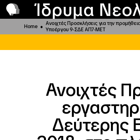
Π
Προ
Ίδρυμα Νεολ
Ανοιχτές Προσκλήσεις για την προμήθει
Home
Υποέργου 9-ΣΔΕ ΑΠ7-ΜΕΤ
Ανοιχτές Π
εργαστηρ
Δεύτερης Ε