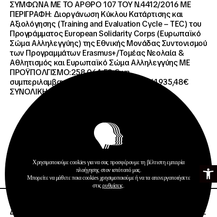
ΣΥΜΦΩΝΑ ΜΕ ΤΟ ΑΡΘΡΟ 107 ΤΟΥ Ν.4412/2016 ΜΕ
ΠΕΡΙΓΡΑΦΗ: Διοργάνωση Κύκλου Κατάρτισης και
Αξιολόγησης (Training and Evaluation Cycle – TEC) του
Προγράμματος European Solidarity Corps (Ευρωπαϊκό
Σώμα Αλληλεγγύης) της Εθνικής Μονάδας Συντονισμού
των Προγραμμάτων Erasmus+/Τομέας Νεολαία &
Αθλητισμός και Ευρωπαϊκό Σώμα Αλληλεγγύης ΜΕ
ΠΡΟΫΠΟΛΓΙΣΜΟ:258.064,52 € μη
συμπεριλαμβανομένου του Φ.Π.Α. ΦΠΑ 61.935,48€
ΣΥΝΟΛΙΚΗ ΑΞΙΑ 320.000,00 €.
Προκηρύξεις
Χρησιμοποιούμε cookies για να σας προσφέρουμε τη βέλτιστη εμπειρία
Ανοίξτε τη γ
Περισσότερα
πλοήγησης στον ιστότοπό μας.
Μπορείτε να μάθετε ποια cookies χρησιμοποιούμε ή να τα απενεργοποιήσετε
στις
ρυθμίσεις
.
26 · 06 · 2026
ΔΙΕΘΝΗΣ ΑΝΟΙΧΤΟΣ ΗΛΕΚΤΡΟΝΙΚΟΣ ΔΙΑΓΩΝΙΣΜΟΣ ΜΕ