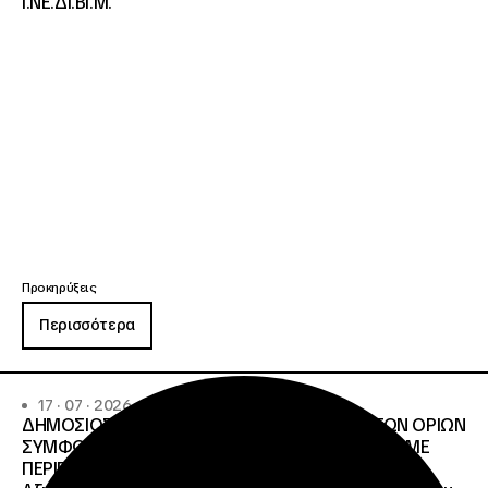
Ι.ΝΕ.ΔΙ.ΒΙ.Μ.
Προκηρύξεις
Περισσότερα
17 · 07 · 2026
ΔΗΜΟΣΙΟΣ ΑΝΟΙΧΤΟΣ ΔΙΑΓΩΝΙΣΜΟΣ ΚΑΤΩ ΤΩΝ ΟΡΙΩΝ
ΣΥΜΦΩΝΑ ΜΕ ΤΟ ΑΡΘΡΟ 107 ΤΟΥ Ν.4412/2016 ΜΕ
ΠΕΡΙΓΡΑΦΗ: Διοργάνωση Κύκλου Κατάρτισης και