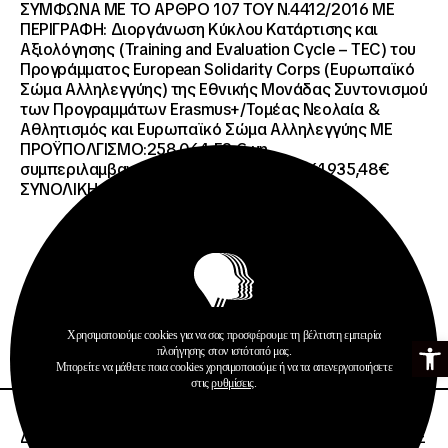
ΣΥΜΦΩΝΑ ΜΕ ΤΟ ΑΡΘΡΟ 107 ΤΟΥ Ν.4412/2016 ΜΕ
ΠΕΡΙΓΡΑΦΗ: Διοργάνωση Κύκλου Κατάρτισης και
Αξιολόγησης (Training and Evaluation Cycle – TEC) του
Προγράμματος European Solidarity Corps (Ευρωπαϊκό
Σώμα Αλληλεγγύης) της Εθνικής Μονάδας Συντονισμού
των Προγραμμάτων Erasmus+/Τομέας Νεολαία &
Αθλητισμός και Ευρωπαϊκό Σώμα Αλληλεγγύης ΜΕ
ΠΡΟΫΠΟΛΓΙΣΜΟ:258.064,52 € μη
συμπεριλαμβανομένου του Φ.Π.Α. ΦΠΑ 61.935,48€
ΣΥΝΟΛΙΚΗ ΑΞΙΑ 320.000,00 €.
Προκηρύξεις
Χρησιμοποιούμε cookies για να σας προσφέρουμε τη βέλτιστη εμπειρία
Ανοίξτε τη γ
Περισσότερα
πλοήγησης στον ιστότοπό μας.
Μπορείτε να μάθετε ποια cookies χρησιμοποιούμε ή να τα απενεργοποιήσετε
στις
ρυθμίσεις
.
26 · 06 · 2026
ΔΙΕΘΝΗΣ ΑΝΟΙΧΤΟΣ ΗΛΕΚΤΡΟΝΙΚΟΣ ΔΙΑΓΩΝΙΣΜΟΣ ΜΕ