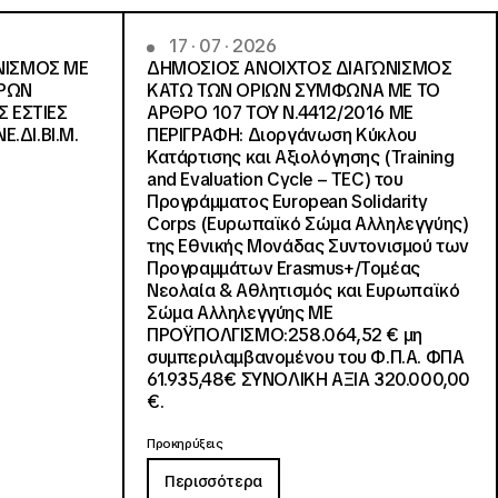
17 · 07 · 2026
ΝΙΣΜΟΣ ΜΕ
ΔΗΜΟΣΙΟΣ ΑΝΟΙΧΤΟΣ ΔΙΑΓΩΝΙΣΜΟΣ
ΓΡΩΝ
ΚΑΤΩ ΤΩΝ ΟΡΙΩΝ ΣΥΜΦΩΝΑ ΜΕ ΤΟ
Σ ΕΣΤΙΕΣ
ΑΡΘΡΟ 107 ΤΟΥ Ν.4412/2016 ΜΕ
Ε.ΔΙ.ΒΙ.Μ.
ΠΕΡΙΓΡΑΦΗ: Διοργάνωση Κύκλου
Κατάρτισης και Αξιολόγησης (Training
and Evaluation Cycle – TEC) του
Προγράμματος European Solidarity
Corps (Ευρωπαϊκό Σώμα Αλληλεγγύης)
της Εθνικής Μονάδας Συντονισμού των
Προγραμμάτων Erasmus+/Τομέας
Νεολαία & Αθλητισμός και Ευρωπαϊκό
Σώμα Αλληλεγγύης ΜΕ
ΠΡΟΫΠΟΛΓΙΣΜΟ:258.064,52 € μη
συμπεριλαμβανομένου του Φ.Π.Α. ΦΠΑ
61.935,48€ ΣΥΝΟΛΙΚΗ ΑΞΙΑ 320.000,00
€.
Προκηρύξεις
Περισσότερα