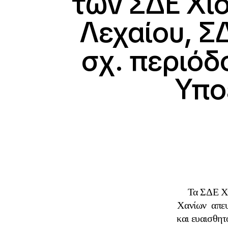
των ΣΔΕ Χί
Λεχαίου, Σ
σχ. περιόδ
Υπο
Τα ΣΔΕ Χ
Χανίων απευ
και ευαισθητ