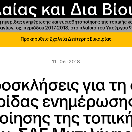
Επικοινωνία
Νέα
αραχώρηση αιγίδ
Φοιτητικές Εστίε
γράμματα και δρά
Το ΙΝΕΔΙΒΙΜ
αίας και Δια Βί
η ημερίδας ενημέρωσης και ευαισθητοποίησης της τοπικής κ
ανίων, σχ. περιόδου 2017-2018, στο πλαίσιο του Υποέργου 
Προκηρύξεις Σχολεία Δεύτερης Ευκαιρίας
11 · 06 · 2018
ροσκλήσεις για τη
ρίδας ενημέρωσης
οίησης της τοπική