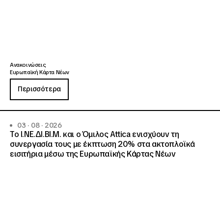
Ανακοινώσεις
Ευρωπαϊκή Κάρτα Νέων
Περισσότερα
03 · 08 · 2026
Το Ι.ΝΕ.ΔΙ.ΒΙ.Μ. και o Όμιλος Attica ενισχύουν τη
συνεργασία τους με έκπτωση 20% στα ακτοπλοϊκά
εισιτήρια μέσω της Ευρωπαϊκής Κάρτας Νέων