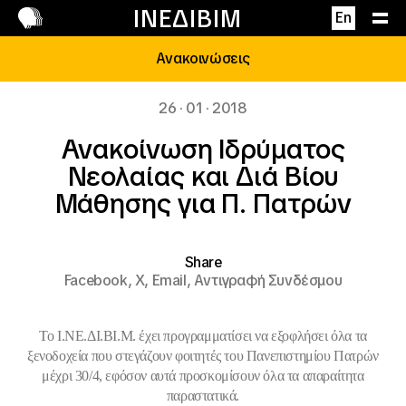
Επικοινωνία
ΙΝΕΔΙΒΙΜ
En
Ανακοινώσεις
26 · 01 · 2018
Ανακοίνωση Ιδρύματος
Νεολαίας και Διά Βίου
Μάθησης για Π. Πατρών
Share
Facebook,
X,
Email,
Αντιγραφή Συνδέσμου
Το Ι.NE.ΔΙ.ΒΙ.Μ. έχει προγραμματίσει να εξοφλήσει όλα τα
ξενοδοχεία που στεγάζουν φοιτητές του Πανεπιστημίου Πατρών
μέχρι 30/4, εφόσον αυτά προσκομίσουν όλα τα απαραίτητα
παραστατικά.