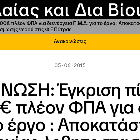
Επικοινωνία
Νέα
αραχώρηση αιγίδ
Φοιτητικές Εστίε
γράμματα και δρά
Το ΙΝΕΔΙΒΙΜ
αίας και Δια Βί
0€ πλέον ΦΠΑ για διενέργεια Π.Μ.Δ. για το έργο : Αποκατά
σμωσης νερού στις Φ.Ε Πάτρας.
Ανακοινώσεις
05 · 06 · 2015
ΝΩΣΗ: Έγκριση π
€ πλέον ΦΠΑ για 
το έργο : Αποκατά