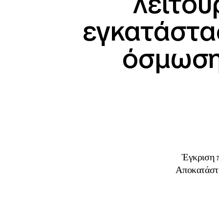
λειτου
εγκατάστα
όσμωσης
Έγκριση π
Αποκατάστα