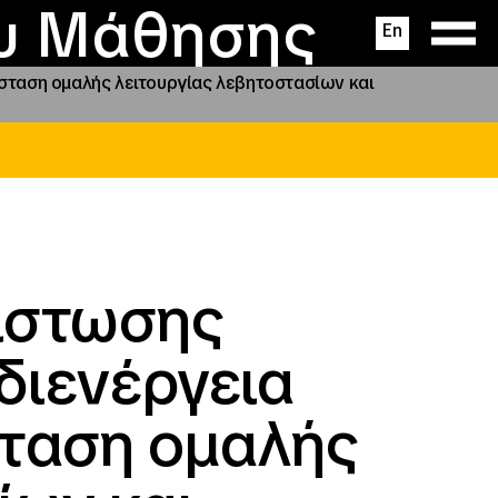
ας
ς
σεις
ου Μάθησης
En
σταση ομαλής λειτουργίας λεβητοστασίων και
ίστωσης
διενέργεια
σταση ομαλής