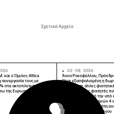
Σχετικά Αρχεία
 2026
02 · 08 · 2026
.Μ. και o Όμιλος Attica
Άννα Ροκοφύλλου, Πρόεδρο
η συνεργασία τους με
Είναι εξασφαλισμένη η δω
% στα ακτοπλοϊκά
στέγαση σε άλλες φοιτητικέ
έσω της Ευρωπαϊκής Κάρτας
για όλους τους φοιτητές π
μετακινηθούν από την υπό 
Φοιτητική Εστία Αθηνών 4 
4 ψέματα για την γεμάτη αν
ανακοίνωση του Συλλόγου