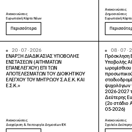
Ανακοινώσεις
Ανακοινώσεις
Δημοσιεύσεις
Ευρωπαϊκή Κάρτα Νέων
Ευρωπαϊκή Κάρτα
Περισσότερα
Περισσότε
20 · 07 · 2026
08 · 07 ·
ΕΝΑΡΞΗ ΔΙΑΔΙΚΑΣΙΑΣ ΥΠΟΒΟΛΗΣ
Πρόσκληση 
ΕΝΣΤΑΣΕΩΝ (ΑΙΤΗΜΑΤΩΝ
Υποβολής Αί
ΕΠΑΝΕΛΕΓΧΟΥ) ΕΠΙ ΤΩΝ
ωρομίσθιου 
ΑΠΟΤΕΛΕΣΜΑΤΩΝ ΤΟΥ ΔΙΟΙΚΗΤΙΚΟΥ
προσωπικού
ΕΛΕΓΧΟΥ ΤΟΥ ΜΗΤΡΩΟΥ Σ.Α.Ε.Κ. ΚΑΙ
σταδιοδρομ
Ε.Σ.Κ.»
ψυχολόγων γ
2026-2027 τ
Δεύτερης Ευ
(2ο στάδιο 
05-2026)
Ανακοινώσεις
Ανακοινώσεις
Διαχείριση & Λειτουργία Δημοσίων ΙΕΚ
Σχολεία Δεύτερης