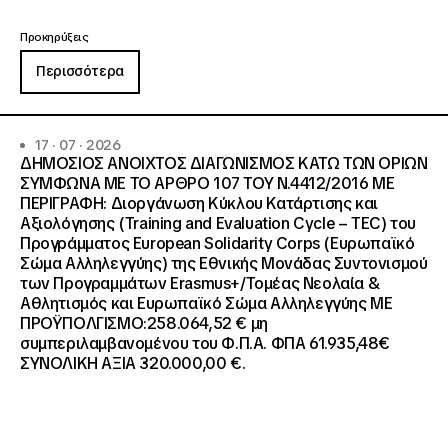
Προκηρύξεις
Περισσότερα
17 · 07 · 2026
ΔΗΜΟΣΙΟΣ ΑΝΟΙΧΤΟΣ ΔΙΑΓΩΝΙΣΜΟΣ ΚΑΤΩ ΤΩΝ ΟΡΙΩΝ
ΣΥΜΦΩΝΑ ΜΕ ΤΟ ΑΡΘΡΟ 107 ΤΟΥ Ν.4412/2016 ΜΕ
ΠΕΡΙΓΡΑΦΗ: Διοργάνωση Κύκλου Κατάρτισης και
Αξιολόγησης (Training and Evaluation Cycle – TEC) του
Προγράμματος European Solidarity Corps (Ευρωπαϊκό
Σώμα Αλληλεγγύης) της Εθνικής Μονάδας Συντονισμού
των Προγραμμάτων Erasmus+/Τομέας Νεολαία &
Αθλητισμός και Ευρωπαϊκό Σώμα Αλληλεγγύης ΜΕ
ΠΡΟΫΠΟΛΓΙΣΜΟ:258.064,52 € μη
συμπεριλαμβανομένου του Φ.Π.Α. ΦΠΑ 61.935,48€
ΣΥΝΟΛΙΚΗ ΑΞΙΑ 320.000,00 €.