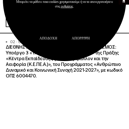
Μπορείτε να μάθετε ποια cookies χρησιμοποιούμε ή να τα απενεργοποιήσετε
στις
ρυθμίσεις
.
Προκηρύξεις
Περισσότερα
ΑΠΟΔΟΧΉ
ΑΠΌΡΡΙΨΗ
02 · 06 · 2026
ΔΙΕΘΝΗΣ ΑΝΟΙΧΤΟΣ ΗΛΕΚΤΡΟΝΙΚΟΣ ΔΙΑΓΩΝΙΣΜΟΣ:
Υποέργο 3 «Υλικό Προβολής της Πράξης» της Πράξης
«Κέντρα Εκπαίδευσης για το Περιβάλλον και την
Αειφορία (Κ.Ε.ΠΕ.Α.)», του Προγράμματος «Ανθρώπινο
Δυναμικό και Κοινωνική Συνοχή 2021-2027», με κωδικό
ΟΠΣ 6004470.