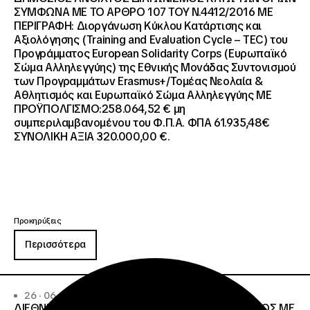
ΣΥΜΦΩΝΑ ΜΕ ΤΟ ΑΡΘΡΟ 107 ΤΟΥ Ν.4412/2016 ΜΕ
ΠΕΡΙΓΡΑΦΗ: Διοργάνωση Κύκλου Κατάρτισης και
Αξιολόγησης (Training and Evaluation Cycle – TEC) του
Προγράμματος European Solidarity Corps (Ευρωπαϊκό
Σώμα Αλληλεγγύης) της Εθνικής Μονάδας Συντονισμού
των Προγραμμάτων Erasmus+/Τομέας Νεολαία &
Αθλητισμός και Ευρωπαϊκό Σώμα Αλληλεγγύης ΜΕ
ΠΡΟΫΠΟΛΓΙΣΜΟ:258.064,52 € μη
συμπεριλαμβανομένου του Φ.Π.Α. ΦΠΑ 61.935,48€
ΣΥΝΟΛΙΚΗ ΑΞΙΑ 320.000,00 €.
Προκηρύξεις
Περισσότερα
26 · 06 · 2026
ΔΙΕΘΝΗΣ ΑΝΟΙΧΤΟΣ ΗΛΕΚΤΡΟΝΙΚΟΣ ΔΙΑΓΩΝΙΣΜΟΣ ΜΕ