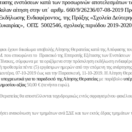
έτασης ενστάσεων κατά των προσωρινών αποτελεσμάτων 
βαλαν αίτηση στην υπ΄ αριθμ. 660/9/26236/07-08-2019 Π
Εκδήλωσης Ενδιαφέροντος, της Πράξης «Σχολεία Δεύτερη
Ευκαιρίας», ΟΠΣ 5002546, σχολικής περιόδου 2019-2020
φιοι έχουν δικαίωμα υποβολής Αίτησης Θεραπείας κατά της Απόφασης του
Μ. που επικυρώνει το Πρακτικό της Επιτροπής Εξέτασης των Ενστάσεων 
Πίνακες, σύμφωνα με τα οριζόμενα στην πρόσκληση εκδήλωση ενδιαφέρο
ή προθεσμία πέντε (5) εργάσιμων ημερών από την επόμενη της ανάρτησης
 Δευτέρα, 07-10-2019 έως και την Παρασκευή, 11-10-2019
. Η Αίτηση Θερα
 υποχρεωτικά για το παραδεκτό της Αίτησης Θεραπείας
με παράβολο
υπέρ
Δημοσίου αξίας
50,00 € (πενήντα ευρώ).
 Θεραπείας θα αποστέλλονται ταχυδρομικώς εντός σφραγισμένου φακέλου
σει ανακοίνωση των τμημάτων ανά ΣΔΕ και των εκτός έδρας τμημάτων τ