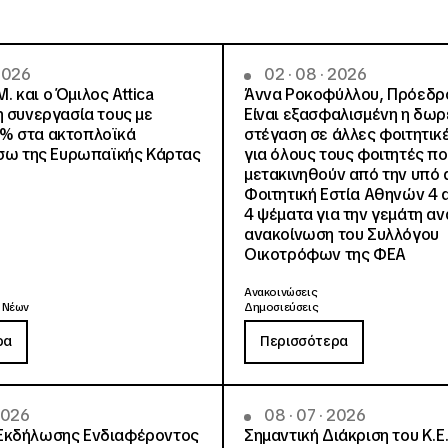
 2026
02 · 08 · 2026
.Μ. και o Όμιλος Attica
Άννα Ροκοφύλλου, Πρόεδρο
η συνεργασία τους με
Είναι εξασφαλισμένη η δω
% στα ακτοπλοϊκά
στέγαση σε άλλες φοιτητικέ
έσω της Ευρωπαϊκής Κάρτας
για όλους τους φοιτητές π
μετακινηθούν από την υπό 
Φοιτητική Εστία Αθηνών 4 
4 ψέματα για την γεμάτη αν
ανακοίνωση του Συλλόγου
Οικοτρόφων της ΦΕΑ
Ανακοινώσεις
 Νέων
Δημοσιεύσεις
ρα
Περισσότερα
 2026
08 · 07 · 2026
Εκδήλωσης Ενδιαφέροντος
Σημαντική Διάκριση του Κ.Ε.