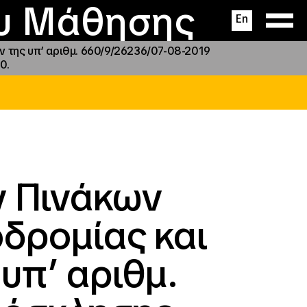
ας
ς
σεις
ου Μάθησης
En
 της υπ’ αριθμ. 660/9/26236/07-08-2019
0.
ν Πινάκων
δρομίας και
υπ’ αριθμ.