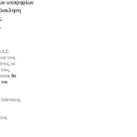
των υποψηφίων
ρόσκληση
ς
.
 Δ.Σ.
και τους
ντος, σε
 τους,
πείας
θα
 του
 διάστασης
ους.