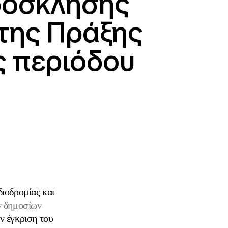
ρόσκλησης
της Πράξης
 περιόδου
ιοδρομίας και
ν δημοσίων
ν έγκριση του