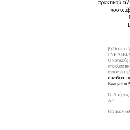
πρακτικού εξ
που υπέ
β) Οι υποψή
Ι.ΝΕ.ΔΙ.ΒΙ.
Οριστικούς 
αποκλειστικ
ήτοι από τη
συνοδεύεται
Ελληνικού 
Οι
Αιτήσεις
Α4.
Θα ακολουθή