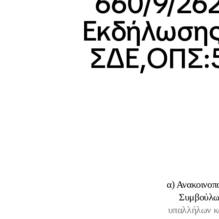
660/9/26
Εκδήλωσης
ΣΔΕ,ΟΠΣ:
α) Ανακοινοπ
Συμβούλω
υπαλλήλων κα