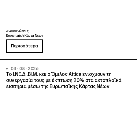
Ανακοινώσεις
Ευρωπαϊκή Κάρτα Νέων
Περισσότερα
03 · 08 · 2026
Το Ι.ΝΕ.ΔΙ.ΒΙ.Μ. και o Όμιλος Attica ενισχύουν τη
συνεργασία τους με έκπτωση 20% στα ακτοπλοϊκά
εισιτήρια μέσω της Ευρωπαϊκής Κάρτας Νέων