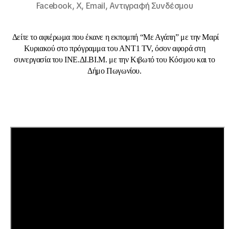
Facebook,
X,
Email,
Αντιγραφή Συνδέσμου
Δείτε το αφιέρωμα που έκανε η εκπομπή “Με Αγάπη” με την Μαρί
Κυριακού στo πρόγραμμα του ΑΝΤ1 TV, όσον αφορά στη
συνεργασία του ΙΝΕ.ΔΙ.ΒΙ.Μ. με την Κιβωτό του Κόσμου και το
Δήμο Πωγωνίου.