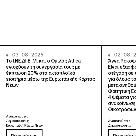
03 · 08 · 2026
02 · 08 ·
Το Ι.ΝΕ.ΔΙ.ΒΙ.Μ. και o Όμιλος Attica
Άννα Ροκοφύ
ενισχύουν τη συνεργασία τους με
Είναι εξασφ
έκπτωση 20% στα ακτοπλοϊκά
στέγαση σε ά
εισιτήρια μέσω της Ευρωπαϊκής Κάρτας
για όλους τ
Νέων
μετακινηθού
Φοιτητική Ε
4 ψέματα γι
ανακοίνωση
Οικοτρόφων
Ανακοινώσεις
Δημοσιεύσεις
Ανακοινώσεις
Ευρωπαϊκή Κάρτα Νέων
Δημοσιεύσεις
Περισσότερα
Περισσότε