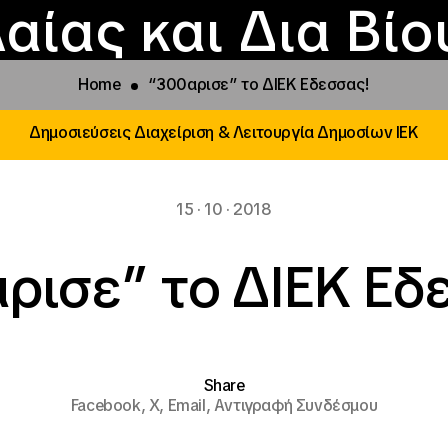
Επικοινωνία
Νέα
αραχώρηση αιγίδ
Φοιτητικές Εστίε
γράμματα και δρά
Το ΙΝΕΔΙΒΙΜ
αίας και Δια Βί
Home
“300αρισε” το ΔΙΕΚ Εδεσσας!
Δημοσιεύσεις Διαχείριση & Λειτουργία Δημοσίων ΙΕΚ
15 · 10 · 2018
ρισε” το ΔΙΕΚ Εδ
Share
Facebook,
X,
Email,
Αντιγραφή Συνδέσμου