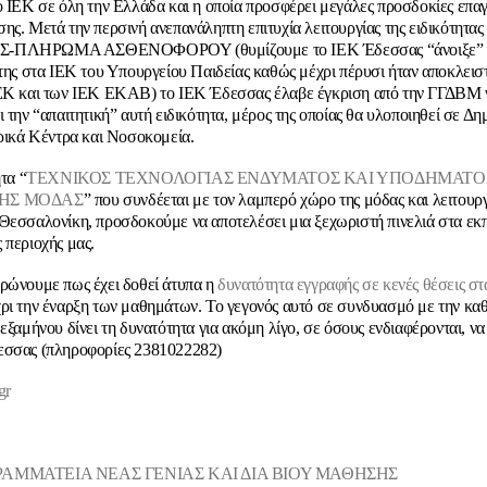
ο ΙΕΚ σε όλη την Ελλάδα και η οποία προσφέρει μεγάλες προσδοκίες επα
ης. Μετά την περσινή ανεπανάληπτη επιτυχία λειτουργίας της ειδικότητας
-ΠΛΗΡΩΜΑ ΑΣΘΕΝΟΦΟΡΟΥ (θυμίζουμε το ΙΕΚ Έδεσσας “άνοιξε” 
 της στα ΙΕΚ του Υπουργείου Παιδείας καθώς μέχρι πέρυσι ήταν αποκλεισ
ΙΕΚ και των ΙΕΚ ΕΚΑΒ) το ΙΕΚ Έδεσσας έλαβε έγκριση από την ΓΓΔΒΜ 
 την “απαιτητική” αυτή ειδικότητα, μέρος της οποίας θα υλοποιηθεί σε Δη
τρικά Κέντρα και Νοσοκομεία.
ητα “
ΤΕΧΝΙΚΟΣ ΤΕΧΝΟΛΟΓΙΑΣ ΕΝΔΥΜΑΤΟΣ ΚΑΙ ΥΠΟΔΗΜΑΤΟΣ
ΤΗΣ ΜΟΔΑΣ
” που συνδέεται με τον λαμπερό χώρο της μόδας και λειτουρ
Θεσσαλονίκη, προσδοκούμε να αποτελέσει μια ξεχωριστή πινελιά στα εκ
 περιοχής μας.
ρώνουμε πως έχει δοθεί άτυπα η
δυνατότητα εγγραφής σε κενές θέσεις στ
ρι την έναρξη των μαθημάτων. Το γεγονός αυτό σε συνδυασμό με την κ
 εξαμήνου δίνει τη δυνατότητα για ακόμη λίγο, σε όσους ενδιαφέρονται, ν
εσσας (πληροφορίες 2381022282)
gr
ΡΑΜΜΑΤΕΙΑ ΝΕΑΣ ΓΕΝΙΑΣ ΚΑΙ ΔΙΑ ΒΙΟΥ ΜΑΘΗΣΗΣ