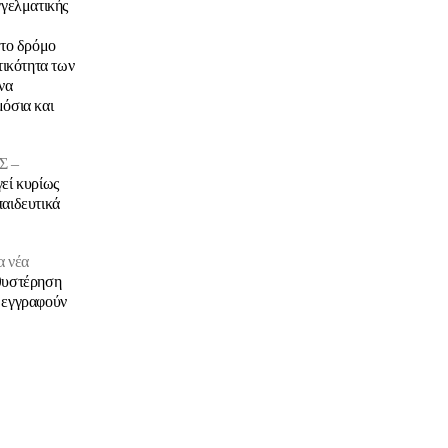
γγελματικής
το δρόμο
τικότητα των
να
μόσια και
 –
γεί κυρίως
παιδευτικά
α νέα
αθυστέρηση
α εγγραφούν