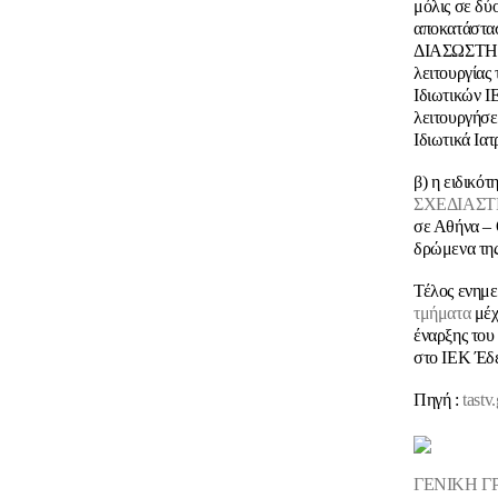
μόλις σε δύ
αποκατάστασ
ΔΙΑΣΩΣΤΗΣ
λειτουργίας
Ιδιωτικών 
λειτουργήσει
Ιδιωτικά Ια
β) η ειδικότ
ΣΧΕΔΙΑΣ
σε Αθήνα – 
δρώμενα της
Τέλος ενημε
τμήματα
μέχ
έναρξης του
στο ΙΕΚ Έδ
Πηγή :
tastv.
ΓΕΝΙΚΗ Γ