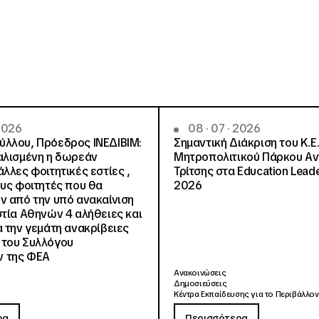
 2026
08 · 07 · 2026
λλου, Πρόεδρος ΙΝΕΔΙΒΙΜ:
Σημαντική Διάκριση του Κ.Ε.
αλισμένη η δωρεάν
Μητροπολιτικού Πάρκου Α
λλες φοιτητικές εστίες ,
Τρίτσης στα Education Lead
ους φοιτητές που θα
2026
ν από την υπό ανακαίνιση
στία Αθηνών 4 αλήθειες και
α την γεμάτη ανακρίβειες
 του Συλλόγου
 της ΦΕΑ
Ανακοινώσεις
Δημοσιεύσεις
Κέντρα Εκπαίδευσης για το Περιβάλλον
ρα
Περισσότερα