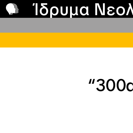
Π
Προ
Ίδρυμα Νεολ
“300α