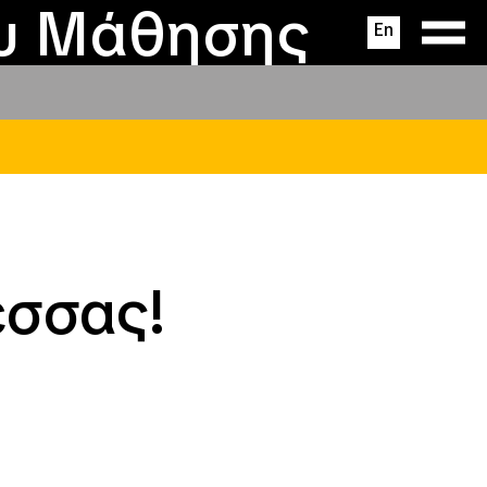
ας
ς
σεις
ου Μάθησης
En
εσσας!