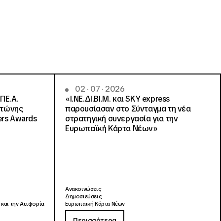
02 · 07 · 2026
ΠΕ.Α.
«Ι.ΝΕ.ΔΙ.ΒΙ.Μ. και SKY express
ντώνης
παρουσίασαν στο Σύνταγμα τη νέα
ers Awards
στρατηγική συνεργασία για την
Ευρωπαϊκή Κάρτα Νέων»
Ανακοινώσεις
Δημοσιεύσεις
 και την Αειφορία
Ευρωπαϊκή Κάρτα Νέων
Περισσότερα