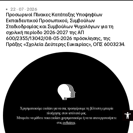
22 · 07 · 2026
Προσωρινοί Πίνακες Κατάταξης Υποψηφίων
Εκπαιδευτικού Προσωπικού, Συμβούλων
Σταδιοδρομίας και Συμβούλων Ψυχολόγων για τη
σχολική περίοδο 2026-2027 της ΑΠ
600/2355/13042/08-05-2026 πρόσκλησης, της
Πράξης «Σχολεία Δεύτερης Ευκαιρίας», ΟΠΣ 6003234.
Ανακοινώσεις
Χρησιμοποιούμε cookies για να σας προσφέρουμε τη βέλτιστη εμπειρία
Ανοίξτε τη γ
Σχολεία Δεύτερης Ευκαιρίας
πλοήγησης στον ιστότοπό μας.
Μπορείτε να μάθετε ποια cookies χρησιμοποιούμε ή να τα απενεργοποιήσετε
Περισσότερα
στις
ρυθμίσεις
.