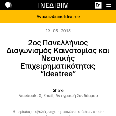
Επικοινωνία
ΙΝΕΔΙΒΙΜ
En
Ανακοινώσεις Ideatree
19 · 05 · 2015
2ος Πανελλήνιος
Διαγωνισμός Καινοτομίας και
Νεανικής
Επιχειρηματικότητας
“Ideatree”
Share
Facebook,
X,
Email,
Αντιγραφή Συνδέσμου
Η περίοδος υποβολής επιχειρηματικών προτάσεων στο 2ο