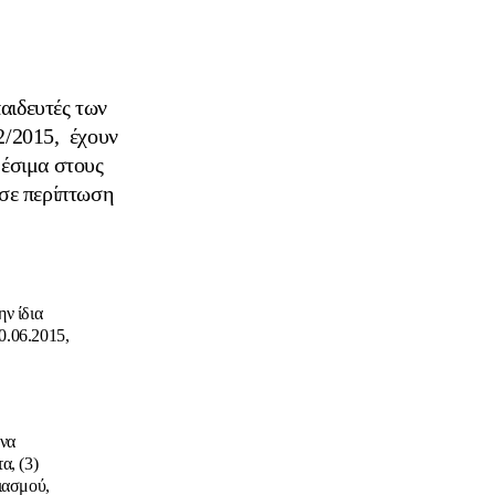
παιδευτές των
12/2015, έχουν
θέσιμα στους
 σε περίπτωση
ν ίδια
0.06.2015,
 να
α, (3)
ιασμού,