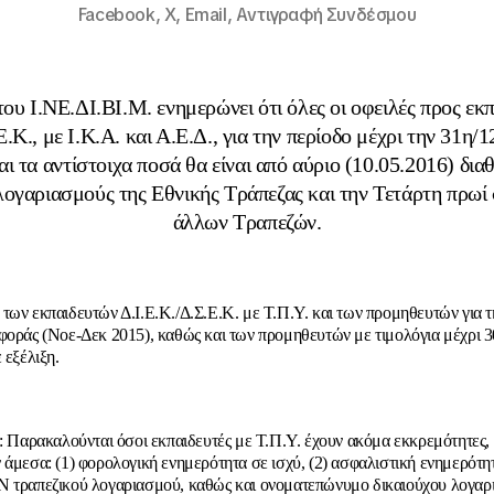
Facebook,
X,
Email,
Αντιγραφή Συνδέσμου
ου Ι.ΝΕ.ΔΙ.ΒΙ.Μ. ενημερώνει ότι όλες οι οφειλές προς εκ
Ε.Κ., με Ι.Κ.Α. και Α.Ε.Δ., για την περίοδο μέχρι την 31η/
αι τα αντίστοιχα ποσά θα είναι από αύριο (10.05.2016) δια
λογαριασμούς της Εθνικής Τράπεζας και την Τετάρτη πρωί
άλλων Τραπεζών.
των εκπαιδευτών Δ.Ι.Ε.Κ./Δ.Σ.Ε.Κ. με Τ.Π.Υ. και των προμηθευτών για τη
φοράς (Νοε-Δεκ 2015), καθώς και των προμηθευτών με τιμολόγια μέχρι 3
 εξέλιξη.
: Παρακαλούνται όσοι εκπαιδευτές με Τ.Π.Υ.
έχουν ακόμα εκκρεμότητες
,
 άμεσα: (1) φορολογική ενημερότητα
σε ισχύ
, (2) ασφαλιστική ενημερότητ
 τραπεζικού λογαριασμού, καθώς και ονοματεπώνυμο δικαιούχου λογαρ