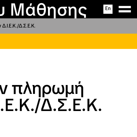
ας
ς
σεις
ου Μάθησης
En
Ι.Ε.Κ./Δ.Σ.Ε.Κ.
ην πληρωμή
Ε.Κ./Δ.Σ.Ε.Κ.