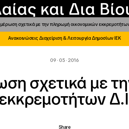
Επικοινωνία
Νέα
αραχώρηση αιγίδ
Φοιτητικές Εστίε
γράμματα και δρά
Το ΙΝΕΔΙΒΙΜ
αίας και Δια Βί
ημέρωση σχετικά με την πληρωμή οικονομικών εκκρεμοτήτων Δ.
Ανακοινώσεις Διαχείριση & Λειτουργία Δημοσίων ΙΕΚ
09 · 05 · 2016
ωση σχετικά με τ
εκκρεμοτήτων Δ.Ι.
Share