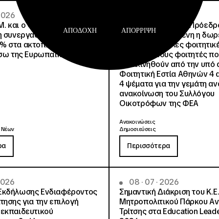
 2026
02 · 08 · 2026
.Μ. και o Όμιλος Attica
Άννα Ροκοφύλλου, Πρόεδρο
ΑΠΟΔΟΧΉ
ΑΠΌΡΡΙΨΗ
η συνεργασία τους με
Είναι εξασφαλισμένη η δω
% στα ακτοπλοϊκά
στέγαση σε άλλες φοιτητικέ
έσω της Ευρωπαϊκής Κάρτας
για όλους τους φοιτητές π
μετακινηθούν από την υπό 
Φοιτητική Εστία Αθηνών 4 
4 ψέματα για την γεμάτη αν
ανακοίνωση του Συλλόγου
Οικοτρόφων της ΦΕΑ
Ανακοινώσεις
 Νέων
Δημοσιεύσεις
ρα
Περισσότερα
 2026
08 · 07 · 2026
Εκδήλωσης Ενδιαφέροντος
Σημαντική Διάκριση του Κ.Ε.
τησης για την επιλογή
Μητροπολιτικού Πάρκου Α
εκπαιδευτικού
Τρίτσης στα Education Lead