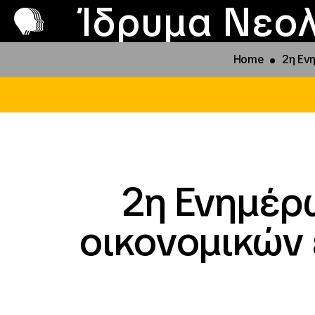
Π
Προ
Ίδρυμα Νεολ
Home
2η Εν
2η Ενημέρ
οικονομικών 