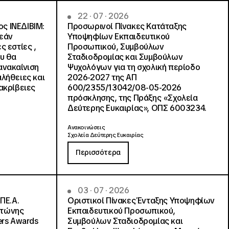
22 · 07 · 2026
ς ΙΝΕΔΙΒΙΜ:
Προσωρινοί Πίνακες Κατάταξης
ρεάν
Υποψηφίων Εκπαιδευτικού
ς εστίες ,
Προσωπικού, Συμβούλων
ου θα
Σταδιοδρομίας και Συμβούλων
ανακαίνιση
Ψυχολόγων για τη σχολική περίοδο
αλήθειες και
2026-2027 της ΑΠ
ακρίβειες
600/2355/13042/08-05-2026
πρόσκλησης, της Πράξης «Σχολεία
Δεύτερης Ευκαιρίας», ΟΠΣ 6003234.
Ανακοινώσεις
Σχολεία Δεύτερης Ευκαιρίας
Περισσότερα
03 · 07 · 2026
ΠΕ.Α.
Οριστικοί Πίνακες Ένταξης Υποψηφίων
ντώνης
Εκπαιδευτικού Προσωπικού,
ers Awards
Συμβούλων Σταδιοδρομίας και