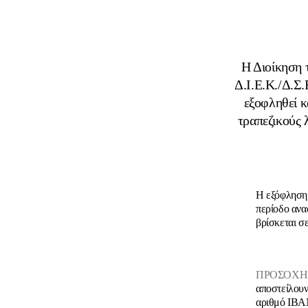
Η Διοίκηση τ
Δ.Ι.Ε.Κ./Δ.Σ.
εξοφληθεί κ
τραπεζικούς 
Η εξόφληση 
περίοδο ανα
βρίσκεται σε
ΠΡΟΣΟΧΗ
αποστείλουν
αριθμό IBAN