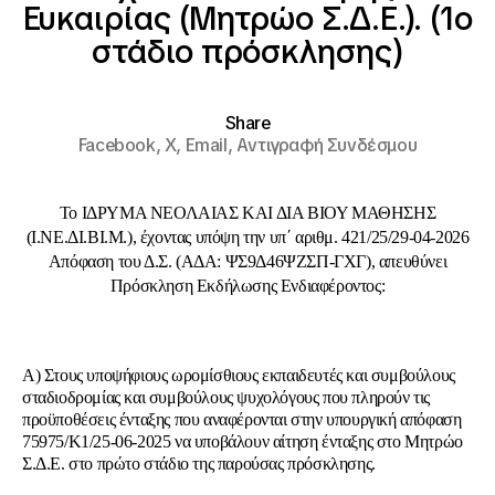
Ευκαιρίας (Μητρώο Σ.Δ.Ε.). (1ο
στάδιο πρόσκλησης)
Share
Facebook,
X,
Email,
Αντιγραφή Συνδέσμου
Το IΔΡΥΜΑ ΝΕΟΛΑΙΑΣ ΚΑΙ ΔΙΑ ΒΙΟΥ ΜΑΘΗΣΗΣ
(Ι.ΝΕ.ΔΙ.ΒΙ.Μ.), έχοντας υπόψη την υπ΄ αριθμ. 421/25/29-04-2026
Απόφαση του Δ.Σ. (ΑΔΑ: ΨΣ9Δ46ΨΖΣΠ-ΓΧΓ), απευθύνει
Πρόσκληση Εκδήλωσης Ενδιαφέροντος:
Α) Στους υποψήφιους ωρομίσθιους εκπαιδευτές και συμβούλους
σταδιοδρομίας και συμβούλους ψυχολόγους που πληρούν τις
προϋποθέσεις ένταξης που αναφέρονται στην υπουργική απόφαση
75975/Κ1/25-06-2025 να υποβάλουν αίτηση ένταξης στο Μητρώο
Σ.Δ.Ε. στο πρώτο στάδιο της παρούσας πρόσκλησης.