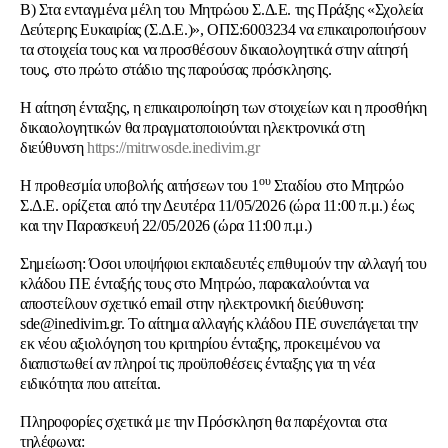
Β) Στα ενταγμένα μέλη του Μητρώου Σ.Δ.Ε. της Πράξης «Σχολεία
Δεύτερης Ευκαιρίας (Σ.Δ.Ε.)», ΟΠΣ:6003234 να επικαιροποιήσουν
τα στοιχεία τους και να προσθέσουν δικαιολογητικά στην αίτησή
τους, στο πρώτο στάδιο της παρούσας πρόσκλησης.
Η αίτηση ένταξης, η επικαιροποίηση των στοιχείων και η προσθήκη
δικαιολογητικών θα πραγματοποιούνται ηλεκτρονικά στη
διεύθυνση
https://mitrwosde.inedivim.gr
ου
Η προθεσμία υποβολής αιτήσεων του 1
Σταδίου στο Μητρώο
Σ.Δ.Ε. ορίζεται από την Δευτέρα 11/05/2026 (ώρα 11:00 π.μ.) έως
και την Παρασκευή 22/05/2026 (ώρα 11:00 π.μ.)
Σημείωση:
Όσοι υποψήφιοι εκπαιδευτές επιθυμούν την αλλαγή του
κλάδου ΠΕ ένταξής τους στο Μητρώο, παρακαλούνται να
αποστείλουν σχετικό email στην ηλεκτρονική διεύθυνση:
sde@inedivim.gr. Το αίτημα αλλαγής κλάδου ΠΕ συνεπάγεται την
εκ νέου αξιολόγηση του κριτηρίου ένταξης, προκειμένου να
διαπιστωθεί αν πληροί τις προϋποθέσεις ένταξης για τη νέα
ειδικότητα που αιτείται.
Πληροφορίες σχετικά με την Πρόσκληση θα παρέχονται στα
τηλέφωνα: