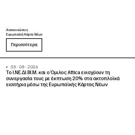
Ανακοινώσεις
Ευρωπαϊκή Κάρτα Νέων
Περισσότερα
03 · 08 · 2026
Το Ι.ΝΕ.ΔΙ.ΒΙ.Μ. και o Όμιλος Attica ενισχύουν τη
συνεργασία τους με έκπτωση 20% στα ακτοπλοϊκά
εισιτήρια μέσω της Ευρωπαϊκής Κάρτας Νέων