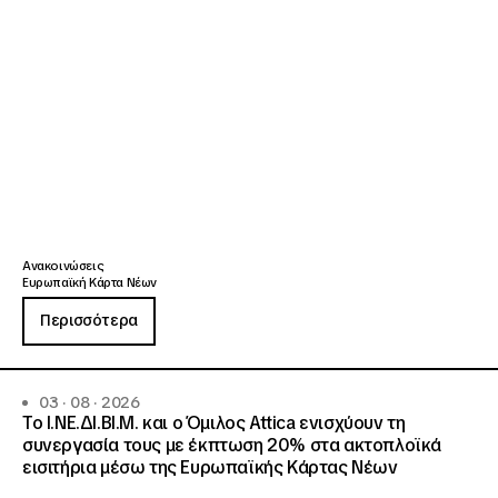
Ανακοινώσεις
Ευρωπαϊκή Κάρτα Νέων
Περισσότερα
03 · 08 · 2026
Το Ι.ΝΕ.ΔΙ.ΒΙ.Μ. και o Όμιλος Attica ενισχύουν τη
συνεργασία τους με έκπτωση 20% στα ακτοπλοϊκά
εισιτήρια μέσω της Ευρωπαϊκής Κάρτας Νέων