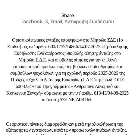
Share
Facebook,
X,
Email,
Αντιγραφή Συνδέσμου
Οριστικοί πίνακες ένταξης υποψηφίων στο Μητρώο ΣΔΕ (1ο
Στάδιο) της υπ’ αριθμ. 600/1255/14866/14-07-2025 «Πρόσκλησης
Εκδήλωσης Ενδιαφέροντος υποβολής αίτησης ένταξης στο
Μητρώο Σ.Δ.Ε. και υποβολής αίτησης για την επιλογή
εκπαιδευτικού προσωπικού, συμβούλων σταδιοδρομίας και
συμβούλων ψυχολόγων για τη σχολική περίοδο 2025-2026 της
Πράξης «Σχολεία Δεύτερης Ευκαιρίας (Σ.Δ.Ε.)» με κωδ. ΟΠΣ
6003234» του Προγράμματος «Ανθρώπινο Δυναμικό και
Κοινωνική Συνοχή» σύμφωνα με την υπ΄αριθμ. 813/43/04-08-2025
απόφαση ΔΣ/Ι.ΝΕ.ΔΙ.ΒΙ.Μ..
Οι οριστικοί πίνακες διαμορφώθηκαν μετά την ολοκλήρωση της
εξέτασης των ενστάσεων, κατά των προσωρινών πινάκων ένταξης,