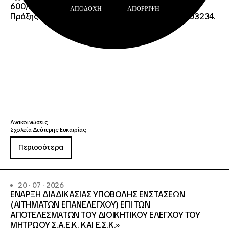
600/2355/13042/08-05-2026 πρόσκλησης, της
ΑΠΟΔΟΧΉ
ΑΠΌΡΡΙΨΗ
Πράξης «Σχολεία Δεύτερης Ευκαιρίας», ΟΠΣ 6003234.
Ανακοινώσεις
Σχολεία Δεύτερης Ευκαιρίας
Περισσότερα
20 · 07 · 2026
ΕΝΑΡΞΗ ΔΙΑΔΙΚΑΣΙΑΣ ΥΠΟΒΟΛΗΣ ΕΝΣΤΑΣΕΩΝ
(ΑΙΤΗΜΑΤΩΝ ΕΠΑΝΕΛΕΓΧΟΥ) ΕΠΙ ΤΩΝ
ΑΠΟΤΕΛΕΣΜΑΤΩΝ ΤΟΥ ΔΙΟΙΚΗΤΙΚΟΥ ΕΛΕΓΧΟΥ ΤΟΥ
ΜΗΤΡΩΟΥ Σ.Α.Ε.Κ. ΚΑΙ Ε.Σ.Κ.»