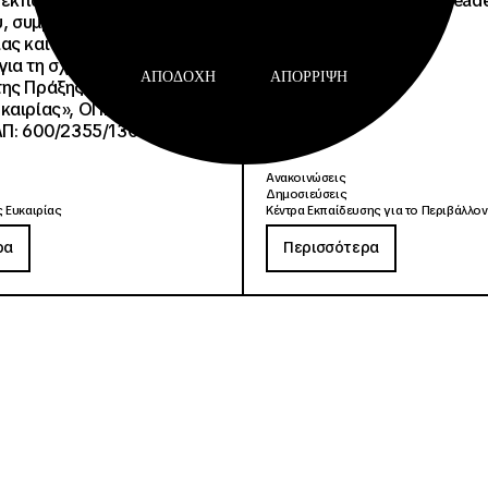
εκπαιδευτικού
Τρίτσης στα Education Lead
, συμβούλων
2026
ίας και συμβούλων
ια τη σχολική περίοδο
ΑΠΟΔΟΧΉ
ΑΠΌΡΡΙΨΗ
ης Πράξης «Σχολεία
καιρίας», ΟΠΣ 6003234.
ΑΠ: 600/2355/13042/08-
Ανακοινώσεις
Δημοσιεύσεις
 Ευκαιρίας
Κέντρα Εκπαίδευσης για το Περιβάλλον
ρα
Περισσότερα