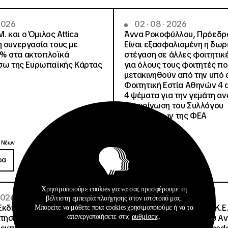
 2026
02 · 08 · 2026
.Μ. και o Όμιλος Attica
Άννα Ροκοφύλλου, Πρόεδρο
η συνεργασία τους με
Είναι εξασφαλισμένη η δω
% στα ακτοπλοϊκά
στέγαση σε άλλες φοιτητικέ
έσω της Ευρωπαϊκής Κάρτας
για όλους τους φοιτητές π
μετακινηθούν από την υπό 
Φοιτητική Εστία Αθηνών 4 
4 ψέματα για την γεμάτη αν
ανακοίνωση του Συλλόγου
Οικοτρόφων της ΦΕΑ
Ανακοινώσεις
 Νέων
Δημοσιεύσεις
ρα
Περισσότερα
Χρησιμοποιούμε cookies για να σας προσφέρουμε τη
 2026
08 · 07 · 2026
βέλτιστη εμπειρία πλοήγησης στον ιστότοπό μας.
Εκδήλωσης Ενδιαφέροντος
Σημαντική Διάκριση του Κ.Ε.
Μπορείτε να μάθετε ποια cookies χρησιμοποιούμε ή να τα
απενεργοποιήσετε στις
ρυθμίσεις
.
τησης για την επιλογή
Μητροπολιτικού Πάρκου Α