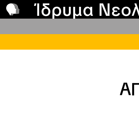
Π
Προ
Ίδρυμα Νεολ
Α