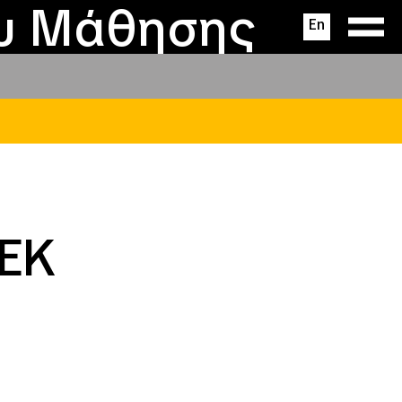
ας
ς
σεις
ου Μάθησης
En
ΕΚ