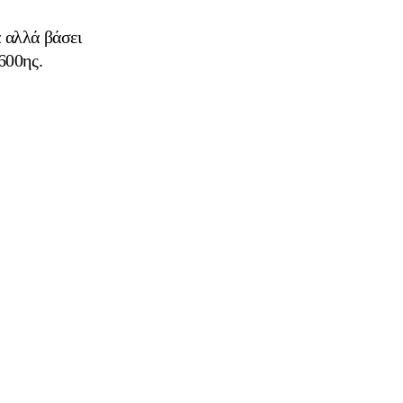
α αλλά βάσει
600ης.