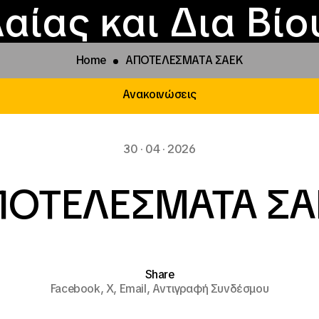
Επικοινωνία
Νέα
αραχώρηση αιγίδ
Φοιτητικές Εστίε
γράμματα και δρά
Το ΙΝΕΔΙΒΙΜ
αίας και Δια Βί
Home
ΑΠΟΤΕΛΕΣΜΑΤΑ ΣΑΕΚ
Ανακοινώσεις
30 · 04 · 2026
ΠΟΤΕΛΕΣΜΑΤΑ ΣΑ
Share
Facebook,
X,
Email,
Αντιγραφή Συνδέσμου