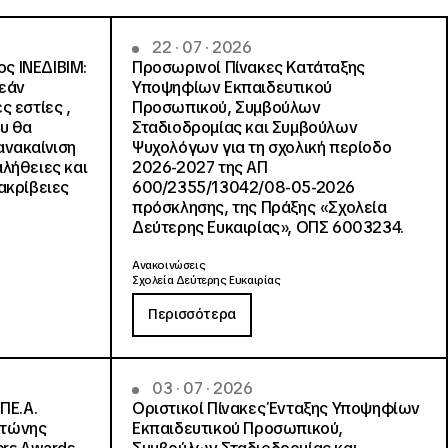
22 · 07 · 2026
ς ΙΝΕΔΙΒΙΜ:
Προσωρινοί Πίνακες Κατάταξης
ρεάν
Υποψηφίων Εκπαιδευτικού
ς εστίες ,
Προσωπικού, Συμβούλων
ου θα
Σταδιοδρομίας και Συμβούλων
ανακαίνιση
Ψυχολόγων για τη σχολική περίοδο
αλήθειες και
2026-2027 της ΑΠ
ακρίβειες
600/2355/13042/08-05-2026
πρόσκλησης, της Πράξης «Σχολεία
Δεύτερης Ευκαιρίας», ΟΠΣ 6003234.
Ανακοινώσεις
Σχολεία Δεύτερης Ευκαιρίας
Περισσότερα
03 · 07 · 2026
ΠΕ.Α.
Οριστικοί Πίνακες Ένταξης Υποψηφίων
ντώνης
Εκπαιδευτικού Προσωπικού,