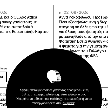
 2026
02 · 08 · 2026
.Μ. και o Όμιλος Attica
Άννα Ροκοφύλλου, Πρόεδρο
η συνεργασία τους με
Είναι εξασφαλισμένη η δω
% στα ακτοπλοϊκά
στέγαση σε άλλες φοιτητικέ
έσω της Ευρωπαϊκής Κάρτας
για όλους τους φοιτητές π
μετακινηθούν από την υπό 
Φοιτητική Εστία Αθηνών 4 
4 ψέματα για την γεμάτη αν
ανακοίνωση του Συλλόγου
Οικοτρόφων της ΦΕΑ
Ανακοινώσεις
 Νέων
Δημοσιεύσεις
ρα
Περισσότερα
Χρησιμοποιούμε cookies για να σας προσφέρουμε τη
 2026
08 · 07 · 2026
βέλτιστη εμπειρία πλοήγησης στον ιστότοπό μας.
Μπορείτε να μάθετε ποια cookies χρησιμοποιούμε ή να τα
Εκδήλωσης Ενδιαφέροντος
Σημαντική Διάκριση του Κ.Ε.
απενεργοποιήσετε στις
ρυθμίσεις
.
τησης για την επιλογή
Μητροπολιτικού Πάρκου Α