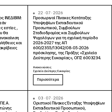
22 · 07 · 2026
ς ΙΝΕΔΙΒΙΜ:
Προσωρινοί Πίνακες Κατάταξης
ρεάν
Υποψηφίων Εκπαιδευτικού
ς εστίες ,
Προσωπικού, Συμβούλων
ου θα
Σταδιοδρομίας και Συμβούλων
ανακαίνιση
Ψυχολόγων για τη σχολική περίοδο
αλήθειες και
2026-2027 της ΑΠ
ακρίβειες
600/2355/13042/08-05-2026
πρόσκλησης, της Πράξης «Σχολεία
Δεύτερης Ευκαιρίας», ΟΠΣ 6003234.
Ανακοινώσεις
Σχολεία Δεύτερης Ευκαιρίας
Περισσότερα
03 · 07 · 2026
ΠΕ.Α.
Οριστικοί Πίνακες Ένταξης Υποψηφίων
ντώνης
Εκπαιδευτικού Προσωπικού,