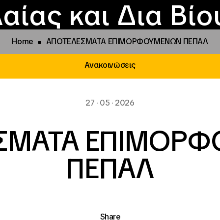
Επικοινωνία
Νέα
αραχώρηση αιγίδ
Φοιτητικές Εστίε
γράμματα και δρά
Το ΙΝΕΔΙΒΙΜ
αίας και Δια Βί
Home
ΑΠΟΤΕΛΕΣΜΑΤΑ ΕΠΙΜΟΡΦΟΥΜΕΝΩΝ ΠΕΠΑΛ
Ανακοινώσεις
27 · 05 · 2026
ΣΜΑΤΑ ΕΠΙΜΟΡ
ΠΕΠΑΛ
Share