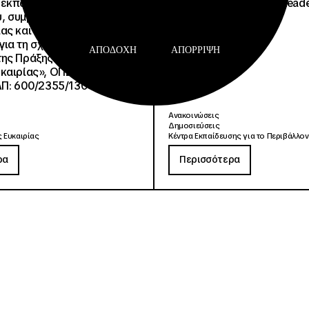
εκπαιδευτικού
Τρίτσης στα Education Lead
, συμβούλων
2026
ίας και συμβούλων
ια τη σχολική περίοδο
ΑΠΟΔΟΧΉ
ΑΠΌΡΡΙΨΗ
ης Πράξης «Σχολεία
καιρίας», ΟΠΣ 6003234.
ΑΠ: 600/2355/13042/08-
Ανακοινώσεις
Δημοσιεύσεις
 Ευκαιρίας
Κέντρα Εκπαίδευσης για το Περιβάλλον
ρα
Περισσότερα