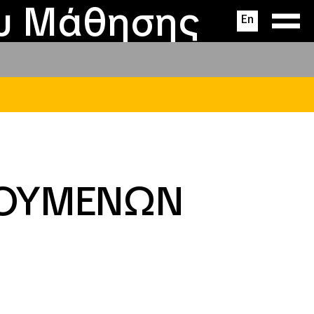
ας
ς
σεις
ου Μάθησης
En
ΦΟΥΜΕΝΩΝ