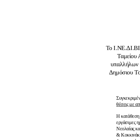
Το Ι.ΝΕ.ΔΙ.ΒΙ
Ταμείου 
υπαλλήλων (
Δημόσιου Τομ
Συγκεκριμέ
θέσεις με α
Η κατάθεση 
εργάσιμες η
Νεολαίας κα
& Κοκκινάκη