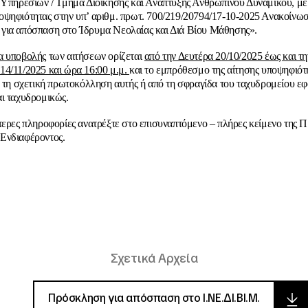
 Υπηρεσιών / Τμήμα Διοίκησης και Ανάπτυξης Ανθρώπινου Δυναμικού, με 
ψηφιότητας στην υπ’ αριθμ. πρωτ. 700/219/20794/17-10-2025 Ανακοίνω
για απόσπαση στο Ίδρυμα Νεολαίας και Διά Βίου Μάθησης».
α υποβολής
των αιτήσεων ορίζεται
από την Δευτέρα 20/10/2025 έως και τη
4/11/2025 και ώρα 16:00 μ.μ.
και το εμπρόθεσμο της αίτησης υποψηφιότ
ό τη σχετική πρωτοκόλληση αυτής ή από τη σφραγίδα του ταχυδρομείου ε
ι ταχυδρομικώς.
τερες πληροφορίες ανατρέξτε στο επισυναπτόμενο – πλήρες κείμενο της
Ενδιαφέροντος.
Σχετικά Αρχεία
Πρόσκληση για απόσπαση στο Ι.ΝΕ.ΔΙ.ΒΙ.Μ.