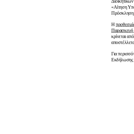
Διοικητικών
«Αίτηση Υπο
Πρόσκληση 
Η
προθεσμί
Παρασκευή 1
κρίνεται απ
αποστέλλετα
Για περισσό
Εκδήλωσης 