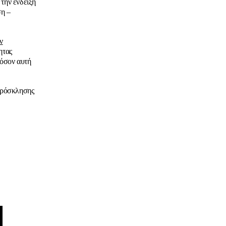
την ένδειξη
ση –
ν
ητας
φόσον αυτή
 Πρόσκλησης