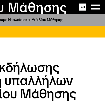
ας
ς
σεις
ου Μάθησης
En
υμα Νεολαίας και Διά Βίου Μάθησης
Εκδήλωσης
η υπαλλήλων
Βίου Μάθησης