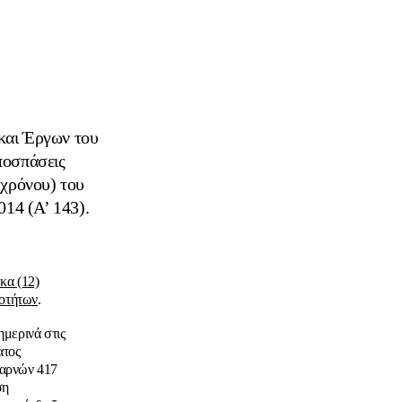
 και Έργων του
ποσπάσεις
 χρόνου) του
014 (Α’ 143).
κα (12)
κοτήτων
.
μερινά στις
ατος
χαρνών 417
ση