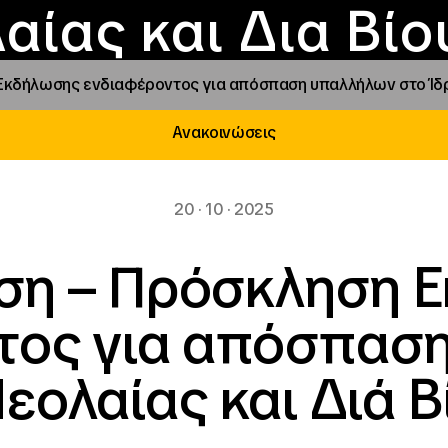
Επικοινωνία
Νέα
αραχώρηση αιγίδ
Φοιτητικές Εστίε
γράμματα και δρά
Το ΙΝΕΔΙΒΙΜ
αίας και Δια Βί
Εκδήλωσης ενδιαφέροντος για απόσπαση υπαλλήλων στο Ίδρ
Ανακοινώσεις
20 · 10 · 2025
ση – Πρόσκληση 
τος για απόσπασ
Νεολαίας και Διά 