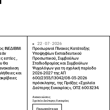
22 · 07 · 2026
ς ΙΝΕΔΙΒΙΜ:
Προσωρινοί Πίνακες Κατάταξης
ρεάν
Υποψηφίων Εκπαιδευτικού
ς εστίες ,
Προσωπικού, Συμβούλων
ου θα
Σταδιοδρομίας και Συμβούλων
ανακαίνιση
Ψυχολόγων για τη σχολική περίοδο
αλήθειες και
2026-2027 της ΑΠ
ακρίβειες
600/2355/13042/08-05-2026
πρόσκλησης, της Πράξης «Σχολεία
Δεύτερης Ευκαιρίας», ΟΠΣ 6003234.
Ανακοινώσεις
Σχολεία Δεύτερης Ευκαιρίας
Περισσότερα