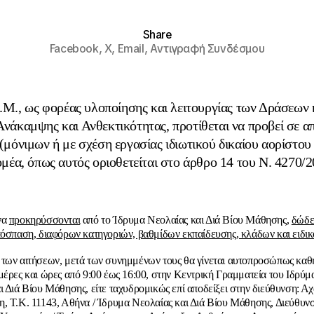
Share
Facebook,
X,
Email,
Αντιγραφή Συνδέσμου
.Μ., ως φορέας υλοποίησης και λειτουργίας των Δράσεων
Ανάκαμψης και Ανθεκτικότητας, προτίθεται να προβεί σε α
μόνιμων ή με σχέση εργασίας ιδιωτικού δικαίου αορίστου
έα, όπως αυτός οριοθετείται στο άρθρο 14 του N. 4270/2
να
προκηρύσσονται
από το Ίδρυμα Νεολαίας και Διά Βίου Μάθησης,
δώδε
πόσπαση, διαφόρων κατηγοριών, βαθμίδων εκπαίδευσης, κλάδων και ειδι
των αιτήσεων, μετά των συνημμένων τους θα γίνεται αυτοπροσώπως καθη
μέρες και ώρες από 9:00 έως 16:00, στην Κεντρική Γραμματεία του Ιδρύμ
ι Διά Βίου Μάθησης, είτε ταχυδρομικώς επί αποδείξει στην διεύθυνση: Α
, Τ.Κ. 11143, Αθήνα / Ίδρυμα Νεολαίας και Διά Βίου Μάθησης, Διεύθυν