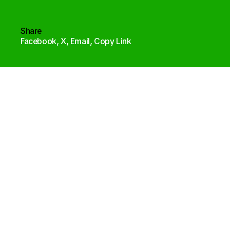
Share
Facebook,
X,
Email,
Copy Link
Acharnon 417 & Kokkinaki
111 43 Athens
Terms of Use
Privacy Policy