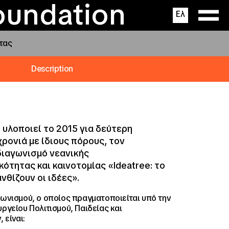
ΔΙ.ΒΙ.Μ.
ς
ons
oundation
Ελ
τας
Description
.Μ υλοποιεί το 2015 για δεύτερη
ρονιά με ίδιους πόρους, τον
διαγωνισμό νεανικής
κότητας και καινοτομίας «Ideatree: το
νθίζουν οι ιδέες».
γωνισμού, ο οποίος πραγματοποιείται υπό την
υργείου Πολιτισμού, Παιδείας και
 είναι: