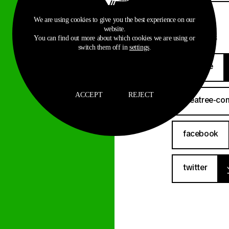
We are using cookies to give you the best experience on our
website.
Related Files
You can find out more about which cookies we are using or
switch them off in
settings
.
ideatree
ACCEPT
REJECT
ideatree-co
facebook
twitter