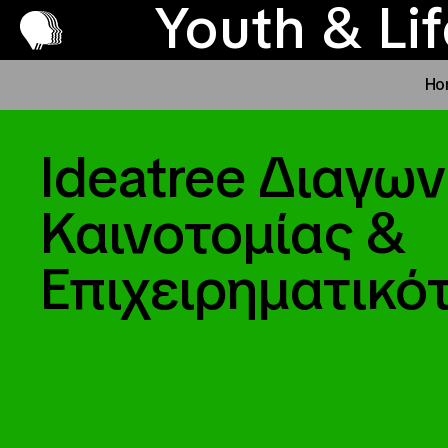
Παραχώρ
Pr
Youth & Li
Ho
Ideatree Διαγω
Καινοτομίας &
Επιχειρηματικό