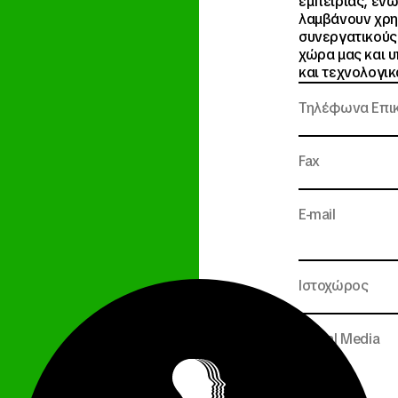
εμπειρίας, ενώ
λαμβάνουν χρη
συνεργατικούς 
χώρα μας και 
και τεχνολογικ
Τηλέφωνα Επι
Fax
E-mail
Ιστοχώρος
Social Media