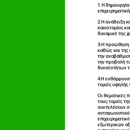
1. Η δημιουργ
επιχειρηματική
2.Η ανάδειξη κ
καινοτομίας κ
δυναμικό της 
3.Η προώθηση 
καθώς και της
την αναβάθμισ
την προβολή τ
δυνατοτήτων τ
4.Η ενθάρρυνσ
τομείς υψηλής 
Οι θεματικές π
τους τομείς τη
συντελέσουν σ
ανταγωνιστικότ
επιχειρηματικέ
εξωτερικών αξ