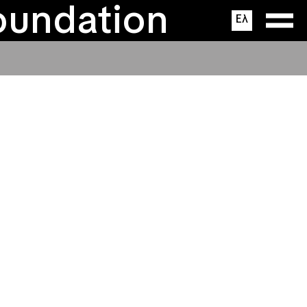
ΔΙ.ΒΙ.Μ.
ς
ons
oundation
Ελ