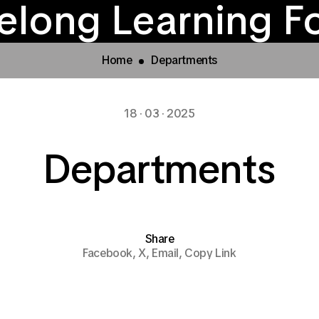
Contact
News
ηση Αιγίδας Ι.ΝΕ.
Φοιτητικές Εστίε
ogrammes & Acti
INEDIVIM
felong Learning F
Home
Departments
18 · 03 · 2025
Departments
Share
Facebook,
X,
Email,
Copy Link